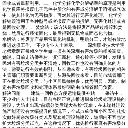
回收或者重新利用。二、化学分解化学分解销毁的原理是利用
化学反应将报废电子元件中所含的有害成分溶解于溶液或气体
中，使其转化为无害物质，再对其进行无害化处理。 化学分
解销毁适用于各种型号或者报废产品的拆解、无害化处理或者
是回收处理。 、焚烧法：该方法是将报废产品经过粉碎和焚
烧，然后进行残渣固化，最后得到无机物或固态化合物。 、
水解法：将废弃产品用氢氧化钠机制、明确分工，才能有效地
推进这项工作。”不少专业人士表示。 深圳职业技术学院
老师章蓉正带领名学生做一项有关深圳有害垃圾的相关调查。
她说，日前走访侨香村、滨江新村、通心岭等小区时，发现市
民对有害垃圾分类并不清楚，回收工作也没有明确具体的方
法，需要进行有效的指引。从长远来看，有害垃圾回收的相关
主管部门职责要重新界定，从源头回收来看，目前市城管部门
正在推动垃圾分类，与小区居民接触多，优势明显，因此，制
定有害垃圾回收和处理体系最好明确由市城管部门负责。
解决问题 建统一回收点方便运输提供补贴 采访中，
不少业内人士指出，目前各区正逐步推进厨余垃圾处理设施的
建设，为防止出现“前端分类后端大杂烩”现象，在末端处理设
施产能还没有大幅提升的情况下，个试点单位和小区应扎扎实
实做好厨余垃圾分类以及配套处理设施建设，短期内不宜急速
扩大垃圾分类试点。在这种情况下，优先推行家庭有害垃圾分