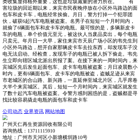
类收集显得格外重要，这也是垃圾减量的潜力所在。 有
害垃圾的回近期以来，来宾市民夜晚停放在小区外马路边的面
包车和皮卡车，电瓶经常挨偷。月日，警方打掉一个犯罪团
伙，破获6起汽车电瓶被盗案。名男子在短短一个月时间内，
就偷了6辆面包车和皮卡车的电瓶。最可恨的是，多辆新皮卡
车的电瓶，单个价值元至元，被这伙人当废品卖出，每个电瓶
只卖元。年月日一大早，家住来宾市天辰广场小区的韦先生到
小区外马路边，想开自家那辆皮卡车去拉东西，却发现车子没
电无法启动。经检查，发现车子的电瓶已被人拆下偷走。韦先
生立即向辖区城北派出所报了案。在接下来的一周时间内，来
宾城区先后发生起面包车、皮卡车电瓶被盗案；月日凌晨数小
时内，更有6辆面包车、皮卡车的电瓶被盗，盗贼足迹从来宾
市老城区的合山路、新兴路，一直延伸至城北片区，几乎席卷
大半个来宾城区。其后，短短一个月时间内，来宾城区就发生
了数十起汽车电瓶被盗案。令警方感到困惑的是，盗贼都是寻
找比较容易撬走电瓶的面包车和皮卡车
公司动态
业界资讯
网站地图
广州天仁再生资源回收有限公司
咨询热线：13711115910
地址：广州市天河区小新塘横圳路10号