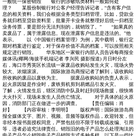
一般统一保密销毁 银行的涉敏纸类材料一般如何处
理？ 某股份制银行对公客户经理告诉记者，“含有客户信
息的相关资料，我们会根据业务类型归档管理。比如，贷款业
务就归档至贷款资料里，批量开卡业务就整理好后统一归档至
业务传票，要是部分无法判别的，就销毁了。” “如果真的
卖废品了，属于泄露信息。现在泄露客户信息是违法的。”他
表示。 以《中国银行档案管理》为例，其中载明，银行定
期对档案进行鉴定，对于保存价值不高的档案，可以按照相关
规定进行销毁。 华东地区一家银行内部人员告诉每商报全
媒体讯(椰网/海拔手机端记者 李兴民 摄影报道) 月日时分左
右，海口市秀英区长流镇一家废品收购站发生火灾，现场火势
较大、浓烟滚滚。 国际旅游岛商报记者了解到，该收购站
所收购的废品以废铁为主。 据废品收购站的负责人表示，
起火原因疑是作业时，废铁剪机剪到易燃品引发火灾。 据
了解，火情发生后，辖区消防中队及时赶到现场救援，很快将
大火扑灭，现场未发生人员伤亡情况。 对于具体的起火原
因，消防部门正在做进一步的调查。 【责任编辑：肖
好】 【内容审核：李明明】 版权声明：国际旅游岛商
报全媒体文字、图片、视频、音频等版权作品，欢迎转发，但
非经本报书面授权同意，严禁包括但不限于转载或改编、引用
等，违者必追究法律责任。销毁旧的电子产品怎么处理淘汰的
电子产品怎么销毁电子产品销毁方式多种多样，以下是一些比