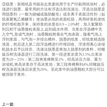
③脱墨：新闻纸及书籍杂志类废纸用于生产印刷用纸张时，必
须进行脱墨。最常用的方法有浮选法和洗涤法。浮选法脱墨是
用脱墨剂（一般为烧碱或脂肪酸皂）或非离子表面活性剂（如
烷基聚氧乙烯醚等）使油墨从纸的表面松脱，再用碎浆机使纸
的纤维松散开来，保持浆的浓度在0.9～2.0%时，加入絮聚助
剂沉积于油墨微粒表面上,起到疏水作用。当浆在浮选槽中充
入空气,形成气泡时，油墨颗粒附着在气泡表面，随着气泡上
浮到浆面，与气泡一并排出槽外。脱墨的纸浆，经纸浆精选除
渣器，然后进入第二段浮选槽进行纤维回收。浮渣用离心浓缩
机脱水后予以排弃。洗涤法脱墨是将加入脱墨剂的浆料，经螺
旋压榨洗涤器进行三段洗涤。第一段进浆浓度为3.5%,出浆浓
度为20～25%；第二段将浆稀释至2%，经高浓压力筛、重力
浓缩机,将高浓浆存于高浓浆池；第三段将稀释到4%,经螺旋压
榨洗涤器洗涤后浓度为20%。至此浆中的油墨颗粒大部分可以
被排除于浆外。
上一篇: