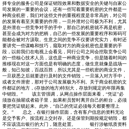
择专业的服务公司是保证销毁效果和数据安全的关键与自家公
司发展的一重要的会议，还有一些写着重要机密的文件都是一
种商业机密，我们对这些文件的重视程度是非常高的，对公司
的发展有着至关重要的作用，一旦外泄对公司极为不利，尤其
是外泄在一些竞争对手的手中，那自己的机密就不再是机密，
甚至会成为对方的把柄，自己的一些发展的重要程序和筹码可
能都会被对方汲取。生意之间的竞争不仅要讲究实力，有时还
要讲究一些谋略和技巧，窥取对方的商业机密也是重要的手
段，以前我们在电视上会看见，同行公司之间会挖取竞争公司
的一些核心技术人员，这也是一种商业竞争，但是随着时间的
推移现在对这一方面也是有明确的态度，做生意就像是战场一
般，知己知彼，百战百胜，所以尤其是一些机密的商业文件，
一旦获悉之后就要进行及时的文件销毁，一旦落入对方手中，
或者文件泄密，那对于公司发展极为不利。关于商业机密的文
件都证的地方，(存放的地方)特别大，存放到规定的年限再集
中销毁。” 该主管强调，从网点操作层面来看，“凭证”必
须放在抽屉或者箱子里，如果柜员暂时离开自己的柜台，必须
要把凭证锁起来。此外，“自己的凭证必须每天都要整理上
交。” 总之，在银行操作层面，含有客户信息的资料无论
是交予客户、按流程上交封存、还是保管到期按规定销毁，都
不应该流出银行的大门，随意处置。 银行涉敏纸质资料