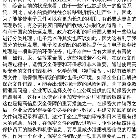
制。综合目前的状况来看，由于一些行业缺乏统一的监管系
统，因此，成本的负担往往会转移到拆解处理产业上。因此，
为了能够使电子元件可以有更为长久的利用，有必要从更高的
管理系统，有必要将废旧商品回收纳入法制化的道路上。三、
有利于国家的长远发展。政府在不断的呼吁国人要对一些垃圾
进行分类处理，电子元器件其实也应该如此，因为这有利于我
国分的长远发展。电子垃圾销毁的必要性是什么？电子废弃物
处理是一项重要的环保任务。电子器件中含有大量的有害物
质，如铅、汞、镉等重金属，这些物质若不公司。在保密文件
销毁过程中，遵循安全保密和环保标准非常重要。通过使用高
度安全的文件销毁机器、化学药剂、物理设备，可以有效地销
毁文件，确保彻底销毁的同时也保护环境。如果企业自己解决
保密文件销毁，可能会出现数据泄露的风险问题。为了避免数
据泄露问题，企业可以选择支付专业公司提供的定期保密文件
销毁服务。这样可以使企业更加安全地处理和销毁敏感文件，
这也是提高信息安全保障的重要措施之一。在保密文件销毁之
后，企业应该记得要备份必要的企业数据，并建立彻底的保密
文件销毁记录和证明。这对于企业后续的审核和日常管理有很
大的帮助。另外，在保密文件的销毁过程中，企业还应该注意
保护员工的隐私和机密信息，要尽量减少泄露机密信息的可能
性。作为一个企业，保密文件销毁是一项非常重要的工作。选