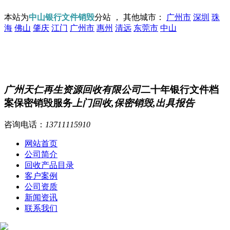
本站为
中山银行文件销毁
分站 ， 其他城市：
广州市
深圳
珠
海
佛山
肇庆
江门
广州市
惠州
清远
东莞市
中山
广州天仁再生资源回收有限公司
二十年银行文件档
案保密销毁服务
上门回收,保密销毁,出具报告
咨询电话：
13711115910
网站首页
公司简介
回收产品目录
客户案例
公司资质
新闻资讯
联系我们