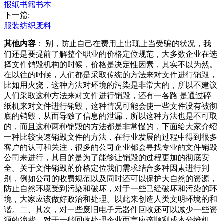
报纸书籍书本
下一篇:
服装纺织废料
其他内容
： 别，防止自己在费用上出现上当受骗的状况，我
们还是要提前了解整个职业的价格定位规范，大多数企业在选
择文件销毁机构的时候，价格是决定性因素，其实不以为然。
在以往的时候，人们都是采取传统的方法来对文件进行销毁，
比如用火烧，这种方法对环境的污染是非常大的，所以不建议
人们采取这种方法来对文件进行销毁，还有一各路 是通过碎
纸机来对文件进行销毁，这种情况可能会使一些文件没有被彻
底的销毁，从而导致了信息的泄漏，所以这种方法也是不可取
的，而且这种两种销毁的方法都是非常慢的，下面给大家介绍
一种比较快速销毁文件的方法，在行业发展的过程中得到很多
客户的认可和关注，很多的公司企业都会寻找专业的文件销毁
公司来进行，其目的是为了能够让销毁的过程更加的彻底安
全。关于文件销毁的价格定位我们需求结合多种因素进行判
别，例如公司的收费规范以及同时还可以保护大自然的资源，
防止自然环境受到污染和破坏，对于一些已经破坏和污染的环
境，大家应该做好政治和处理。以此来创造人类文明环境的和
谐。二、其次，对一些废旧电子元器件回收还可以减少一些资
源的浪费。对于一些回收处理企业而言应该顺利成本分摊机