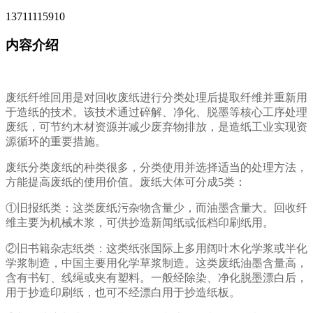
13711115910
内容介绍
废纸纤维回用是对回收废纸进行分类处理后提取纤维并重新用
于造纸的技术。该技术通过碎解、净化、脱墨等核心工序处理
废纸，可节约木材资源并减少废弃物排放，是造纸工业实现资
源循环的重要措施。
废纸分类废纸的种类很多，分类使用并选择适当的处理方法，
方能提高废纸的使用价值。废纸大体可分成5类：
①旧报纸类：这类废纸污杂物含量少，而油墨含量大。回收纤
维主要为机械木浆，可供抄造新闻纸或低档印刷纸用。
②旧书籍杂志纸类：这类纸张国际上多用阔叶木化学浆或半化
学浆制造，中国主要用化学草浆制造。这类废纸油墨含量高，
含有书钉、线绳或夹有塑料。一般经除染、净化脱墨漂白后，
用于抄造印刷纸，也可不经漂白用于抄造纸板。