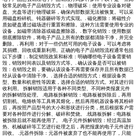
较常见的电子产品销毁方式：. 物理破坏：使用专业设备对硬
盘、光盘等进行物理破坏，确保内部数据无法被恢复。可以采
用磁盘粉碎机、钝器砸碎等方式实现。. 磁化擦除：将磁性介
质如硬盘通过磁场进行重置和擦除。这种方法需要使用专业的
设备，如磁带清除器或磁盘擦除器。. 数字化销毁：使用数据
彻底擦除软件，将电子产品上所有的数据都清除干净，并完全
删除。. 再利用：对于一些仍然可用的电子设备，可以考虑将
其捐赠、回收或重新利用。正确的电子产品销毁流程通常包括
以下步骤：. 制定销毁政策和标准：明确哪些电子设备需要销
毁，销毁时间表以及销毁方式等。. 确认设备是否可以被销
毁：在销毁之前，要确认该设备不再需要保存并且所有数据已
经从设备中清除干净。. 选择合适的销毁方式：根据设备类
型、数量和机密性等因素，选择合适的销毁方式。对其进行回
收利用。 拆解销毁适用于各种不同类型、不同种类报废元件
的拆解销毁处理。 .电路板拆解销毁：电路板被拆除后，再用
切割机、电烙铁等工具将其熔化，然后再用机器设备将其粉碎
后，再按照产品型号的大小和形状进行分类，然后根据客户需
要对各种部件进行分解、破碎和焚烧。 .线路板拆解：电路板
被拆除后就不能再使用了。 .电子元件拆解销毁：经过高温加
热、机械破碎等工艺进行处理之后，再把报废的电子元件进行
回收。 .元器件拆除：元器件被废弃了也不能再使用了，只能