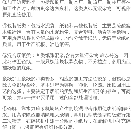
③加工边废料类：包括印刷厂、制本厂、制箱厂、制袋厂等在
加工生产时，裁切剩余边角废料。这类废纸无混杂物，可视作
原浆直接使用。
④包装纸类：包括水泥袋、纸箱和其他包装纸。主要是硫酸盐
木浆纤维。含有大量的水泥粉尘、复合塑料、沥青等异杂物，
可用热熔法将其分解成微粒，均匀分散于纸浆，无碍于成纸的
质量。用于生产纸板、油毡纸等。
⑤混合废纸类：各类纸张混杂,含有大量污杂物,难以分选，因
此习称五色纸。一般只拣除块状异杂物，不分档次，多用为低
档纸板的底浆。
废纸加工废纸的种类繁多，相应的加工方法也较多，但核心是
除去全部异杂物。基本过程为碎解－净化－脱墨。废纸回用工
艺的选择，主要决定于废纸的类别和所生产纸张的品种，可简
可繁，并非一律都要采用上述的全部处理过程。
①碎解：靠水力碎浆机旋转产生的旋涡冲击作用使废纸碎解成
浆。用高浓除渣器清除粗大杂物，再用孔型或缝型筛板进行第
二次筛选。在碎浆机中难于分散的小纸片，在疏解机中补充碎
解（图1）,保证所有纤维逐根分离。