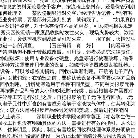
点操作层面来看，“凭证”必须放在抽屉或者箱子里，如果柜员暂
户信息的资料无论是交予客户、按流程上交封存、还是保管到期
何处理？ 某股份制银行对公客户经理告诉记者，“含有客
至业务传票，要是部分无法判别的，就销毁了。” “如果真的
档案进行鉴定，对于保存价值不高的档案，可以按照相关规定
口市秀英区长流镇一家废品收购站发生火灾，现场火势较大、浓烟
作业时，废铁剪机剪到易燃品引发火灾。 据了解，火情发生
在做进一步的调查。 【责任编辑：肖 好】 【内容审核：
严禁包括但不限于转载或改编、引用等，违者必追究法律责任。
 物理破坏：使用专业设备对硬盘、光盘等进行物理破坏，确保
这种方法需要使用专业的设备，如磁带清除器或磁盘擦除器。.
子设备，可以考虑将其捐赠、回收或重新利用。正确的电子产品
是否可以被销毁：在销毁之前，要确认该设备不再需要保存并且所
回收利用。 拆解销毁适用于各种不同类型、不同种类报废元件
，再按照产品型号的大小和形状进行分类，然后根据客户需要对
破碎等工艺进行处理之后，再把报废的电子元件进行回收。 .元
废电子元件中所含的有害成分溶解于溶液或气体中，使其转化为
烧法：该方法是将报废产品经过粉碎和焚烧，然后进行残渣固
专业人士表示。 深圳职业技术学院老师章蓉正带领名学生做一
回收工作也没有明确具体的方法，需要进行有效的指引。从长远
多，优势明显，因此，制定有害垃圾回收和处理体系最好明确由
垃圾处理设施的建设，为防止出现“前端分类后端大杂烩”现