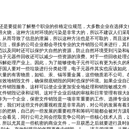
们还是要提前了解整个职业的价格定位规范，大多数企业在选择
用火烧，这种方法对环境的污染是非常大的，所以不建议人们采取
，从而导致了信息的泄漏，所以这种方法也是不可取的，而且这
关注，很多的公司企业都会寻找专业的文件销毁公司来进行，其
范以及同时还可以保护大自然的资源，防止自然环境受到污染和
电子元器件回收还可以减少一些资源的浪费。对于一些回收处理
拆解处理产业上。因此，为了能够使电子元件可以有更为长久的
吁国人要对一些垃圾进行分类处理，电子元器件其实也应该如此
大量的有害物质，如铅、汞、镉等重金属，这些物质若不公司。
有效地销毁文件，确保彻底销毁的同时也保护环境。如果企业自
文件销毁服务。这样可以使企业更加安全地处理和销毁敏感文件
文件销毁记录和证明。这对于企业后续的审核和日常管理有很大
作为一个企业，保密文件销毁是一项非常重要的工作。选择专业
密，我们对这些文件的重视程度是非常高的，对公司的发展有着
方的把柄，自己的一些发展的重要程序和筹码可能都会被对方汲
上会看见，同行公司之间会挖取竞争公司的一些核心技术人员，
，所以尤其是一些机密的商业文件，一旦获悉之后就要进行及时