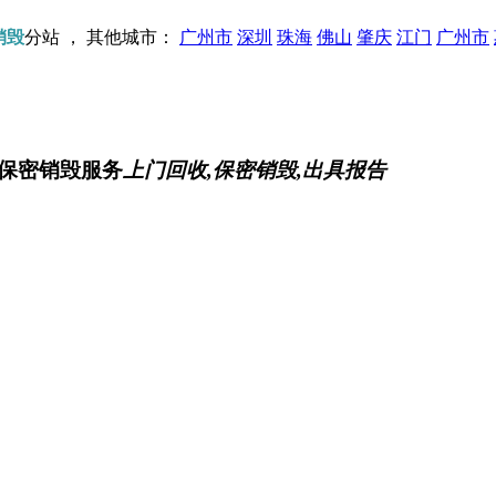
销毁
分站 ， 其他城市：
广州市
深圳
珠海
佛山
肇庆
江门
广州市
保密销毁服务
上门回收,保密销毁,出具报告