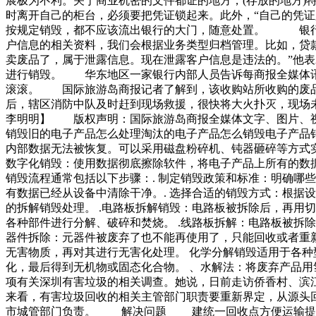
展极为不利。关于商业机密的文件都证的地方，(存放的地方)
时离开自己的柜台，必须要把凭证锁起来。此外，“自己的凭
按规定销毁，都不应该流出银行的大门，随意处置。 银行
户信息的相关资料，我们会根据业务类型归档管理。比如，贷
卖废品了，属于泄露信息。现在泄露客户信息是违法的。”他
进行销毁。 华东地区一家银行内部人员告诉每商报全媒体讯(
滚滚。 国际旅游岛商报记者了解到，该收购站所收购的废
后，辖区消防中队及时赶到现场救援，很快将大火扑灭，现
李明明】 版权声明：国际旅游岛商报全媒体文字、图片、视
销毁旧的电子产品怎么处理淘汰的电子产品怎么销毁电子产品销
内部数据无法被恢复。可以采用磁盘粉碎机、钝器砸碎等方式实
数字化销毁：使用数据彻底擦除软件，将电子产品上所有的数据
销毁流程通常包括以下步骤：. 制定销毁政策和标准：明确哪
有数据已经从设备中清除干净。. 选择合适的销毁方式：根据
的拆解销毁处理。 .电路板拆解销毁：电路板被拆除后，再用
各种部件进行分解、破碎和焚烧。 .线路板拆解：电路板被拆除
器件拆除：元器件被废弃了也不能再使用了，只能回收或者重
无害物质，再对其进行无害化处理。 化学分解销毁适用于各种
化，最后得到无机物或固态化合物。 、水解法：将废弃产品
项有关深圳有害垃圾的相关调查。她说，日前走访侨香村、滨
来看，有害垃圾回收的相关主管部门职责要重新界定，从源头
市城管部门负责。 解决问题 建统一回收点方便运输提供