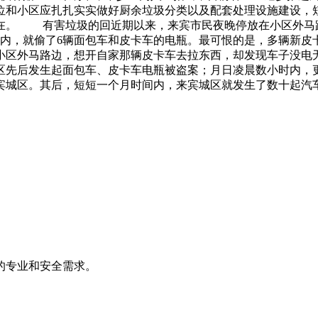
位和小区应扎扎实实做好厨余垃圾分类以及配套处理设施建设，
在。 有害垃圾的回近期以来，来宾市民夜晚停放在小区外马
间内，就偷了6辆面包车和皮卡车的电瓶。最可恨的是，多辆新皮
小区外马路边，想开自家那辆皮卡车去拉东西，却发现车子没电
区先后发生起面包车、皮卡车电瓶被盗案；月日凌晨数小时内，
宾城区。其后，短短一个月时间内，来宾城区就发生了数十起汽
的专业和安全需求。