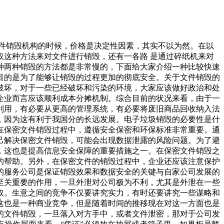
文件销毁机构的时候，价格是决定性因素，其实不以为然。在以
这种方法来对文件进行销毁，还有一各路 是通过碎纸机来对
种两种销毁的方法都是非常慢的，下面给大家介绍一种比较快速
目的是为了能够让销毁的过程更加的彻底安全。关于文件销毁的
破坏，对于一些已经破坏和污染的环境，大家应该做好政治和处
企业而言应该顺利成本分摊机制。综合目前的状况来看，由于一
利用，有必要从更高的管理系统，有必要将废旧商品回收纳入法
，因为这有利于我国分的长远发展。电子垃圾销毁的必要性是什
在保密文件销毁过程中，遵循安全保密和环保标准非常重要。通
己解决保密文件销毁，可能会出现数据泄露的风险问题。为了避
，这也是提高信息安全保障的重要措施之一。在保密文件销毁之
的帮助。另外，在保密文件的销毁过程中，企业还应该注意保护
的服务公司是保证销毁效果和数据安全的关键与自家公司发展的
至关重要的作用，一旦外泄对公司极为不利，尤其是外泄在一些
取。生意之间的竞争不仅要讲究实力，有时还要讲究一些谋略和
这也是一种商业竞争，但是随着时间的推移现在对这一方面也是
的文件销毁，一旦落入对方手中，或者文件泄密，那对于公司发