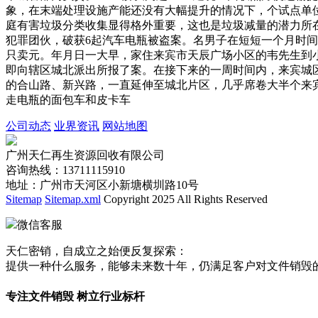
象，在末端处理设施产能还没有大幅提升的情况下，个试点单
庭有害垃圾分类收集显得格外重要，这也是垃圾减量的潜力所
犯罪团伙，破获6起汽车电瓶被盗案。名男子在短短一个月时
只卖元。年月日一大早，家住来宾市天辰广场小区的韦先生到
即向辖区城北派出所报了案。在接下来的一周时间内，来宾城
的合山路、新兴路，一直延伸至城北片区，几乎席卷大半个来
走电瓶的面包车和皮卡车
公司动态
业界资讯
网站地图
广州天仁再生资源回收有限公司
咨询热线：13711115910
地址：广州市天河区小新塘横圳路10号
Sitemap
Sitemap.xml
Copyright 2025 All Rights Reserved
微信客服
天仁密销，自成立之始便反复探索：
提供一种什么服务，能够未来数十年，仍满足客户对文件销毁
专注文件销毁 树立行业标杆