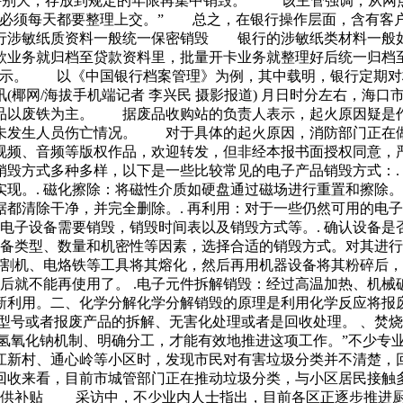
特别大，存放到规定的年限再集中销毁。” 该主管强调，从网
证必须每天都要整理上交。” 总之，在银行操作层面，含有客
涉敏纸质资料一般统一保密销毁 银行的涉敏纸类材料一般如
款业务就归档至贷款资料里，批量开卡业务就整理好后统一归档
表示。 以《中国银行档案管理》为例，其中载明，银行定期对
椰网/海拔手机端记者 李兴民 摄影报道) 月日时分左右，海
品以废铁为主。 据废品收购站的负责人表示，起火原因疑是
场未发生人员伤亡情况。 对于具体的起火原因，消防部门正
频、音频等版权作品，欢迎转发，但非经本报书面授权同意，
毁方式多种多样，以下是一些比较常见的电子产品销毁方式：.
现。. 磁化擦除：将磁性介质如硬盘通过磁场进行重置和擦除。
都清除干净，并完全删除。. 再利用：对于一些仍然可用的电
些电子设备需要销毁，销毁时间表以及销毁方式等。. 确认设备
设备类型、数量和机密性等因素，选择合适的销毁方式。对其进行
切割机、电烙铁等工具将其熔化，然后再用机器设备将其粉碎后
后就不能再使用了。 .电子元件拆解销毁：经过高温加热、机械
新利用。二、化学分解化学分解销毁的原理是利用化学反应将报
型号或者报废产品的拆解、无害化处理或者是回收处理。 、焚
用氢氧化钠机制、明确分工，才能有效地推进这项工作。”不少
江新村、通心岭等小区时，发现市民对有害垃圾分类并不清楚，
回收来看，目前市城管部门正在推动垃圾分类，与小区居民接触
补贴 采访中，不少业内人士指出，目前各区正逐步推进厨余