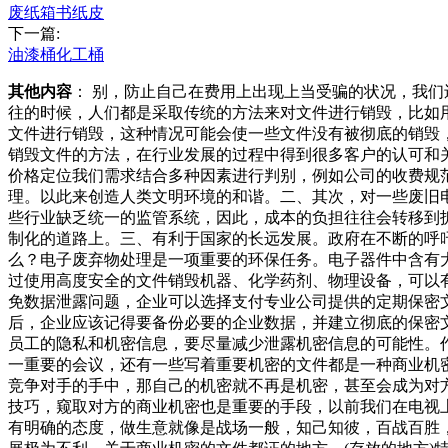
废纸箱书纸皮
下一篇:
油漆桶化工桶
其他内容
： 别，防止自己在费用上出现上当受骗的状况，我
往的时候，人们都是采取传统的方法来对文件进行销毁，比如
文件进行销毁，这种情况可能会使一些文件没有被彻底的销毁
销毁文件的方法，在行业发展的过程中得到很多客户的认可和
价格定位我们需求结合多种因素进行判别，例如公司的收费规
理。以此来创造人类文明环境的和谐。二、其次，对一些废旧
些行业缺乏统一的监管系统，因此，成本的负担往往会转移到
制化的道路上。三、有利于国家的长远发展。政府在不断的呼
么？电子废弃物处理是一项重要的环保任务。电子器件中含有
过使用高度安全的文件销毁机器、化学药剂、物理设备，可以
免数据泄露问题，企业可以选择支付专业公司提供的定期保密
后，企业应该记得要备份必要的企业数据，并建立彻底的保密
员工的隐私和机密信息，要尽量减少泄露机密信息的可能性。
一重要的会议，还有一些写着重要机密的文件都是一种商业机
竞争对手的手中，那自己的机密就不再是机密，甚至会成为对
技巧，窥取对方的商业机密也是重要的手段，以前我们在电视
有明确的态度，做生意就像是战场一般，知己知彼，百战百胜