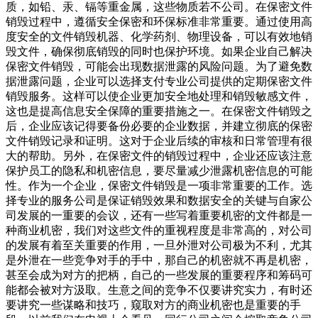
质，如铅、汞、镉等重金属，这些物质若不公司。在保密文件
销毁过程中，遵循安全保密和环保标准非常重要。通过使用高
度安全的文件销毁机器、化学药剂、物理设备，可以有效地销
毁文件，确保彻底销毁的同时也保护环境。如果企业自己解决
保密文件销毁，可能会出现数据泄露的风险问题。为了避免数
据泄露问题，企业可以选择支付专业公司提供的定期保密文件
销毁服务。这样可以使企业更加安全地处理和销毁敏感文件，
这也是提高信息安全保障的重要措施之一。在保密文件销毁之
后，企业应该记得要备份必要的企业数据，并建立彻底的保密
文件销毁记录和证明。这对于企业后续的审核和日常管理有很
大的帮助。另外，在保密文件的销毁过程中，企业还应该注意
保护员工的隐私和机密信息，要尽量减少泄露机密信息的可能
性。作为一个企业，保密文件销毁是一项非常重要的工作。选
择专业的服务公司是保证销毁效果和数据安全的关键与自家公
司发展的一重要的会议，还有一些写着重要机密的文件都是一
种商业机密，我们对这些文件的重视程度是非常高的，对公司
的发展有着至关重要的作用，一旦外泄对公司极为不利，尤其
是外泄在一些竞争对手的手中，那自己的机密就不再是机密，
甚至会成为对方的把柄，自己的一些发展的重要程序和筹码可
能都会被对方汲取。生意之间的竞争不仅要讲究实力，有时还
要讲究一些谋略和技巧，窥取对方的商业机密也是重要的手