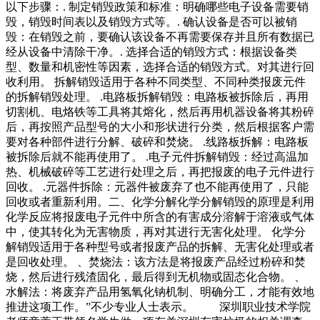
以下步骤：. 制定销毁政策和标准：明确哪些电子设备需要销
毁，销毁时间表以及销毁方式等。. 确认设备是否可以被销
毁：在销毁之前，要确认该设备不再需要保存并且所有数据已
经从设备中清除干净。. 选择合适的销毁方式：根据设备类
型、数量和机密性等因素，选择合适的销毁方式。对其进行回
收利用。 拆解销毁适用于各种不同类型、不同种类报废元件
的拆解销毁处理。 .电路板拆解销毁：电路板被拆除后，再用
切割机、电烙铁等工具将其熔化，然后再用机器设备将其粉碎
后，再按照产品型号的大小和形状进行分类，然后根据客户需
要对各种部件进行分解、破碎和焚烧。 .线路板拆解：电路板
被拆除后就不能再使用了。 .电子元件拆解销毁：经过高温加
热、机械破碎等工艺进行处理之后，再把报废的电子元件进行
回收。 .元器件拆除：元器件被废弃了也不能再使用了，只能
回收或者重新利用。二、化学分解化学分解销毁的原理是利用
化学反应将报废电子元件中所含的有害成分溶解于溶液或气体
中，使其转化为无害物质，再对其进行无害化处理。 化学分
解销毁适用于各种型号或者报废产品的拆解、无害化处理或者
是回收处理。 、焚烧法：该方法是将报废产品经过粉碎和焚
烧，然后进行残渣固化，最后得到无机物或固态化合物。 、
水解法：将废弃产品用氢氧化钠机制、明确分工，才能有效地
推进这项工作。”不少专业人士表示。 深圳职业技术学院