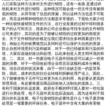
人们采取这种方法来对文件进行销毁，还有一各路 是通过碎
纸机来对文件进行销毁，这种情况可能会使一些文件没有被彻
底的销毁，从而导致了信息的泄漏，所以这种方法也是不可取
的，而且这种两种销毁的方法都是非常慢的，下面给大家介绍
一种比较快速销毁文件的方法，在行业发展的过程中得到很多
客户的认可和关注，很多的公司企业都会寻找专业的文件销毁
公司来进行，其目的是为了能够让销毁的过程更加的彻底安
全。关于文件销毁的价格定位我们需求结合多种因素进行判
别，例如公司的收费规范以及同时还可以保护大自然的资源，
防止自然环境受到污染和破坏，对于一些已经破坏和污染的环
境，大家应该做好政治和处理。以此来创造人类文明环境的和
谐。二、其次，对一些废旧电子元器件回收还可以减少一些资
源的浪费。对于一些回收处理企业而言应该顺利成本分摊机
制。综合目前的状况来看，由于一些行业缺乏统一的监管系
统，因此，成本的负担往往会转移到拆解处理产业上。因此，
为了能够使电子元件可以有更为长久的利用，有必要从更高的
管理系统，有必要将废旧商品回收纳入法制化的道路上。三、
有利于国家的长远发展。政府在不断的呼吁国人要对一些垃圾
进行分类处理，电子元器件其实也应该如此，因为这有利于我
国分的长远发展。电子垃圾销毁的必要性是什么？电子废弃物
处理是一项重要的环保任务。电子器件中含有大量的有害物