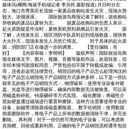
媒体讯(椰网/海拔手机端记者 李兴民 摄影报道) 月日时分左
右，海口市秀英区长流镇一家废品收购站发生火灾，现场火势
较大、浓烟滚滚。 国际旅游岛商报记者了解到，该收购站
所收购的废品以废铁为主。 据废品收购站的负责人表示，
起火原因疑是作业时，废铁剪机剪到易燃品引发火灾。 据
了解，火情发生后，辖区消防中队及时赶到现场救援，很快将
大火扑灭，现场未发生人员伤亡情况。 对于具体的起火原
因，消防部门正在做进一步的调查。 【责任编辑：肖
好】 【内容审核：李明明】 版权声明：国际旅游岛商
报全媒体文字、图片、视频、音频等版权作品，欢迎转发，但
非经本报书面授权同意，严禁包括但不限于转载或改编、引用
等，违者必追究法律责任。销毁旧的电子产品怎么处理淘汰的
电子产品怎么销毁电子产品销毁方式多种多样，以下是一些比
较常见的电子产品销毁方式：. 物理破坏：使用专业设备对硬
盘、光盘等进行物理破坏，确保内部数据无法被恢复。可以采
用磁盘粉碎机、钝器砸碎等方式实现。. 磁化擦除：将磁性介
质如硬盘通过磁场进行重置和擦除。这种方法需要使用专业的
设备，如磁带清除器或磁盘擦除器。. 数字化销毁：使用数据
彻底擦除软件，将电子产品上所有的数据都清除干净，并完全
删除。. 再利用：对于一些仍然可用的电子设备，可以考虑将
其捐赠、回收或重新利用。正确的电子产品销毁流程通常包括