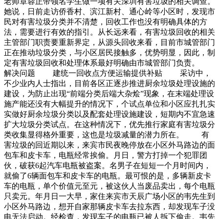
老师章蓉正带领名学生做一项有关深圳有害垃圾的相关调查。
她说，日前走访侨香村、滨江新村、通心岭等小区时，发现市
民对有害垃圾分类并不清楚，回收工作也没有明确具体的方
法，需要进行有效的指引。从长远来看，有害垃圾回收的相关
主管部门职责要重新界定，从源头回收来看，目前市城管部门
正在推动垃圾分类，与小区居民接触多，优势明显，因此，制
定有害垃圾回收和处理体系最好明确由市城管部门负责。
解决问题 建统一回收点方便运输提供补贴 采访中，
不少业内人士指出，目前各区正逐步推进厨余垃圾处理设施的
建设，为防止出现“前端分类后端大杂烩”现象，在末端处理设
施产能还没有大幅提升的情况下，个试点单位和小区应扎扎实
实做好厨余垃圾分类以及配套处理设施建设，短期内不宜急速
扩大垃圾分类试点。在这种情况下，优先推行家庭有害垃圾分
类收集显得格外重要，这也是垃圾减量的潜力所在。 有
害垃圾的回近期以来，来宾市民夜晚停放在小区外马路边的面
包车和皮卡车，电瓶经常挨偷。月日，警方打掉一个犯罪团
伙，破获6起汽车电瓶被盗案。名男子在短短一个月时间内，
就偷了6辆面包车和皮卡车的电瓶。最可恨的是，多辆新皮卡
车的电瓶，单个价值元至元，被这伙人当废品卖出，每个电瓶
只卖元。年月日一大早，家住来宾市天辰广场小区的韦先生到
小区外马路边，想开自家那辆皮卡车去拉东西，却发现车子没
电无法启动。经检查，发现车子的电瓶已被人拆下偷走。韦先