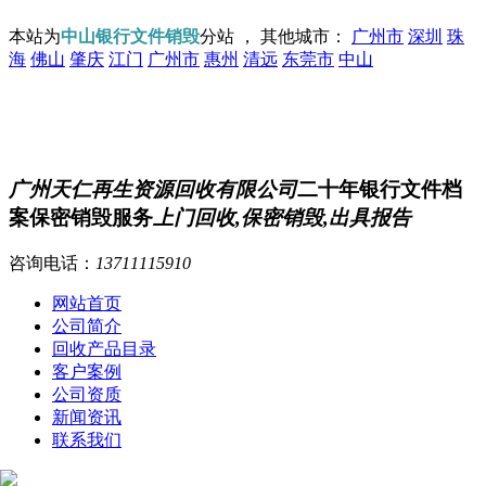
本站为
中山银行文件销毁
分站 ， 其他城市：
广州市
深圳
珠
海
佛山
肇庆
江门
广州市
惠州
清远
东莞市
中山
广州天仁再生资源回收有限公司
二十年银行文件档
案保密销毁服务
上门回收,保密销毁,出具报告
咨询电话：
13711115910
网站首页
公司简介
回收产品目录
客户案例
公司资质
新闻资讯
联系我们