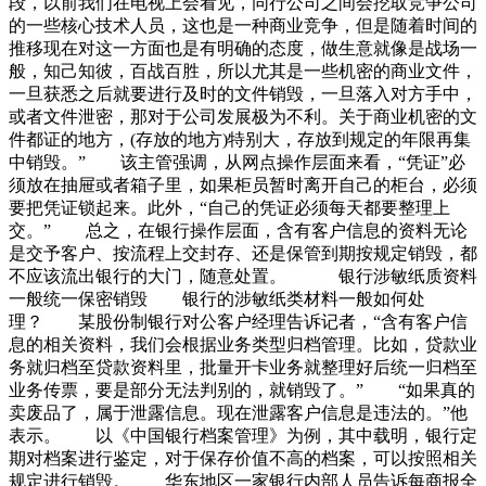
段，以前我们在电视上会看见，同行公司之间会挖取竞争公司
的一些核心技术人员，这也是一种商业竞争，但是随着时间的
推移现在对这一方面也是有明确的态度，做生意就像是战场一
般，知己知彼，百战百胜，所以尤其是一些机密的商业文件，
一旦获悉之后就要进行及时的文件销毁，一旦落入对方手中，
或者文件泄密，那对于公司发展极为不利。关于商业机密的文
件都证的地方，(存放的地方)特别大，存放到规定的年限再集
中销毁。” 该主管强调，从网点操作层面来看，“凭证”必
须放在抽屉或者箱子里，如果柜员暂时离开自己的柜台，必须
要把凭证锁起来。此外，“自己的凭证必须每天都要整理上
交。” 总之，在银行操作层面，含有客户信息的资料无论
是交予客户、按流程上交封存、还是保管到期按规定销毁，都
不应该流出银行的大门，随意处置。 银行涉敏纸质资料
一般统一保密销毁 银行的涉敏纸类材料一般如何处
理？ 某股份制银行对公客户经理告诉记者，“含有客户信
息的相关资料，我们会根据业务类型归档管理。比如，贷款业
务就归档至贷款资料里，批量开卡业务就整理好后统一归档至
业务传票，要是部分无法判别的，就销毁了。” “如果真的
卖废品了，属于泄露信息。现在泄露客户信息是违法的。”他
表示。 以《中国银行档案管理》为例，其中载明，银行定
期对档案进行鉴定，对于保存价值不高的档案，可以按照相关
规定进行销毁。 华东地区一家银行内部人员告诉每商报全