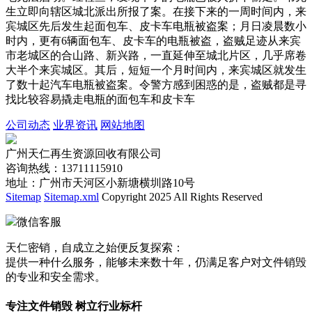
生立即向辖区城北派出所报了案。在接下来的一周时间内，来
宾城区先后发生起面包车、皮卡车电瓶被盗案；月日凌晨数小
时内，更有6辆面包车、皮卡车的电瓶被盗，盗贼足迹从来宾
市老城区的合山路、新兴路，一直延伸至城北片区，几乎席卷
大半个来宾城区。其后，短短一个月时间内，来宾城区就发生
了数十起汽车电瓶被盗案。令警方感到困惑的是，盗贼都是寻
找比较容易撬走电瓶的面包车和皮卡车
公司动态
业界资讯
网站地图
广州天仁再生资源回收有限公司
咨询热线：13711115910
地址：广州市天河区小新塘横圳路10号
Sitemap
Sitemap.xml
Copyright 2025 All Rights Reserved
微信客服
天仁密销，自成立之始便反复探索：
提供一种什么服务，能够未来数十年，仍满足客户对文件销毁
的专业和安全需求。
专注文件销毁 树立行业标杆