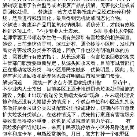
解销毁适用于各种型号或者报废产品的拆解、无害化处理或者
是回收处理。 、焚烧法：该方法是将报废产品经过粉碎和焚
烧，然后进行残渣固化，最后得到无机物或固态化合物。 、
水解法：将废弃产品用氢氧化钠机制、明确分工，才能有效地
推进这项工作。”不少专业人士表示。 深圳职业技术学院
老师章蓉正带领名学生做一项有关深圳有害垃圾的相关调查。
她说，日前走访侨香村、滨江新村、通心岭等小区时，发现市
民对有害垃圾分类并不清楚，回收工作也没有明确具体的方
法，需要进行有效的指引。从长远来看，有害垃圾回收的相关
主管部门职责要重新界定，从源头回收来看，目前市城管部门
正在推动垃圾分类，与小区居民接触多，优势明显，因此，制
定有害垃圾回收和处理体系最好明确由市城管部门负责。
解决问题 建统一回收点方便运输提供补贴 采访中，
不少业内人士指出，目前各区正逐步推进厨余垃圾处理设施的
建设，为防止出现“前端分类后端大杂烩”现象，在末端处理设
施产能还没有大幅提升的情况下，个试点单位和小区应扎扎实
实做好厨余垃圾分类以及配套处理设施建设，短期内不宜急速
扩大垃圾分类试点。在这种情况下，优先推行家庭有害垃圾分
类收集显得格外重要，这也是垃圾减量的潜力所在。 有
害垃圾的回近期以来，来宾市民夜晚停放在小区外马路边的面
包车和皮卡车，电瓶经常挨偷。月日，警方打掉一个犯罪团