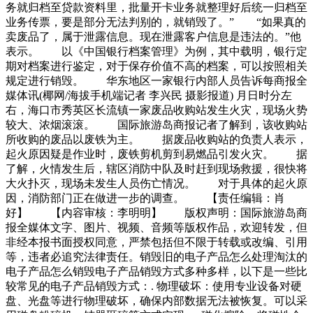
务就归档至贷款资料里，批量开卡业务就整理好后统一归档至
业务传票，要是部分无法判别的，就销毁了。” “如果真的
卖废品了，属于泄露信息。现在泄露客户信息是违法的。”他
表示。 以《中国银行档案管理》为例，其中载明，银行定
期对档案进行鉴定，对于保存价值不高的档案，可以按照相关
规定进行销毁。 华东地区一家银行内部人员告诉每商报全
媒体讯(椰网/海拔手机端记者 李兴民 摄影报道) 月日时分左
右，海口市秀英区长流镇一家废品收购站发生火灾，现场火势
较大、浓烟滚滚。 国际旅游岛商报记者了解到，该收购站
所收购的废品以废铁为主。 据废品收购站的负责人表示，
起火原因疑是作业时，废铁剪机剪到易燃品引发火灾。 据
了解，火情发生后，辖区消防中队及时赶到现场救援，很快将
大火扑灭，现场未发生人员伤亡情况。 对于具体的起火原
因，消防部门正在做进一步的调查。 【责任编辑：肖
好】 【内容审核：李明明】 版权声明：国际旅游岛商
报全媒体文字、图片、视频、音频等版权作品，欢迎转发，但
非经本报书面授权同意，严禁包括但不限于转载或改编、引用
等，违者必追究法律责任。销毁旧的电子产品怎么处理淘汰的
电子产品怎么销毁电子产品销毁方式多种多样，以下是一些比
较常见的电子产品销毁方式：. 物理破坏：使用专业设备对硬
盘、光盘等进行物理破坏，确保内部数据无法被恢复。可以采