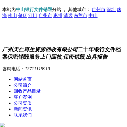
本站为
中山银行文件销毁
分站 ， 其他城市：
广州市
深圳
珠
海
佛山
肇庆
江门
广州市
惠州
清远
东莞市
中山
广州天仁再生资源回收有限公司
二十年银行文件档
案保密销毁服务
上门回收,保密销毁,出具报告
咨询电话：
13711115910
网站首页
公司简介
回收产品目录
客户案例
公司资质
新闻资讯
联系我们