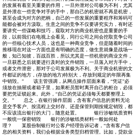
的发展有着至关重要的作用，一旦外泄对公司极为不利，尤其
是外泄在一些竞争对手的手中，那自己的机密就不再是机密，
甚至会成为对方的把柄，自己的一些发展的重要程序和筹码可
能都会被对方汲取。生意之间的竞争不仅要讲究实力，有时还
要讲究一些谋略和技巧，窥取对方的商业机密也是重要的手
段，以前我们在电视上会看见，同行公司之间会挖取竞争公司
的一些核心技术人员，这也是一种商业竞争，但是随着时间的
推移现在对这一方面也是有明确的态度，做生意就像是战场一
般，知己知彼，百战百胜，所以尤其是一些机密的商业文件，
一旦获悉之后就要进行及时的文件销毁，一旦落入对方手中，
或者文件泄密，那对于公司发展极为不利。关于商业机密的文
件都证的地方，(存放的地方)特别大，存放到规定的年限再集
中销毁。” 该主管强调，从网点操作层面来看，“凭证”必
须放在抽屉或者箱子里，如果柜员暂时离开自己的柜台，必须
要把凭证锁起来。此外，“自己的凭证必须每天都要整理上
交。” 总之，在银行操作层面，含有客户信息的资料无论
是交予客户、按流程上交封存、还是保管到期按规定销毁，都
不应该流出银行的大门，随意处置。 银行涉敏纸质资料
一般统一保密销毁 银行的涉敏纸类材料一般如何处
理？ 某股份制银行对公客户经理告诉记者，“含有客户信
息的相关资料，我们会根据业务类型归档管理。比如，贷款业