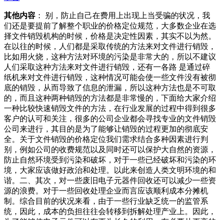
其他内容
： 别，防止自己在费用上出现上当受骗的状况，我
们还是要提前了解整个职业的价格定位规范，大多数企业在选
择文件销毁机构的时候，价格是决定性因素，其实不以为然。
在以往的时候，人们都是采取传统的方法来对文件进行销毁，
比如用火烧，这种方法对环境的污染是非常大的，所以不建议
人们采取这种方法来对文件进行销毁，还有一各路 是通过碎
纸机来对文件进行销毁，这种情况可能会使一些文件没有被彻
底的销毁，从而导致了信息的泄漏，所以这种方法也是不可取
的，而且这种两种销毁的方法都是非常慢的，下面给大家介绍
一种比较快速销毁文件的方法，在行业发展的过程中得到很多
客户的认可和关注，很多的公司企业都会寻找专业的文件销毁
公司来进行，其目的是为了能够让销毁的过程更加的彻底安
全。关于文件销毁的价格定位我们需求结合多种因素进行判
别，例如公司的收费规范以及同时还可以保护大自然的资源，
防止自然环境受到污染和破坏，对于一些已经破坏和污染的环
境，大家应该做好政治和处理。以此来创造人类文明环境的和
谐。二、其次，对一些废旧电子元器件回收还可以减少一些资
源的浪费。对于一些回收处理企业而言应该顺利成本分摊机
制。综合目前的状况来看，由于一些行业缺乏统一的监管系
统，因此，成本的负担往往会转移到拆解处理产业上。因此，