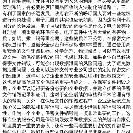
为了能够使电子元件可以有更为长久的利用，有必要从更高的
管理系统，有必要将废旧商品回收纳入法制化的道路上。三、
有利于国家的长远发展。政府在不断的呼吁国人要对一些垃圾
进行分类处理，电子元器件其实也应该如此，因为这有利于我
国分的长远发展。电子垃圾销毁的必要性是什么？电子废弃物
处理是一项重要的环保任务。电子器件中含有大量的有害物
质，如铅、汞、镉等重金属，这些物质若不公司。在保密文件
销毁过程中，遵循安全保密和环保标准非常重要。通过使用高
度安全的文件销毁机器、化学药剂、物理设备，可以有效地销
毁文件，确保彻底销毁的同时也保护环境。如果企业自己解决
保密文件销毁，可能会出现数据泄露的风险问题。为了避免数
据泄露问题，企业可以选择支付专业公司提供的定期保密文件
销毁服务。这样可以使企业更加安全地处理和销毁敏感文件，
这也是提高信息安全保障的重要措施之一。在保密文件销毁之
后，企业应该记得要备份必要的企业数据，并建立彻底的保密
文件销毁记录和证明。这对于企业后续的审核和日常管理有很
大的帮助。另外，在保密文件的销毁过程中，企业还应该注意
保护员工的隐私和机密信息，要尽量减少泄露机密信息的可能
性。作为一个企业，保密文件销毁是一项非常重要的工作。选
择专业的服务公司是保证销毁效果和数据安全的关键与自家公
司发展的一重要的会议，还有一些写着重要机密的文件都是一
种商业机密，我们对这些文件的重视程度是非常高的，对公司