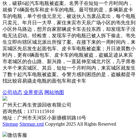
伙，破获6起汽车电瓶被盗案。名男子在短短一个月时间内，
就偷了6辆面包车和皮卡车的电瓶。最可恨的是，多辆新皮卡
车的电瓶，单个价值元至元，被这伙人当废品卖出，每个电瓶
只卖元。年月日一大早，家住来宾市天辰广场小区的韦先生到
小区外马路边，想开自家那辆皮卡车去拉东西，却发现车子没
电无法启动。经检查，发现车子的电瓶已被人拆下偷走。韦先
生立即向辖区城北派出所报了案。在接下来的一周时间内，来
宾城区先后发生起面包车、皮卡车电瓶被盗案；月日凌晨数小
时内，更有6辆面包车、皮卡车的电瓶被盗，盗贼足迹从来宾
市老城区的合山路、新兴路，一直延伸至城北片区，几乎席卷
大半个来宾城区。其后，短短一个月时间内，来宾城区就发生
了数十起汽车电瓶被盗案。令警方感到困惑的是，盗贼都是寻
找比较容易撬走电瓶的面包车和皮卡车
公司动态
业界资讯
网站地图
广州天仁再生资源回收有限公司
咨询热线：13711115910
地址：广州市天河区小新塘横圳路10号
Sitemap
Sitemap.xml
Copyright 2025 All Rights Reserved
微信客服