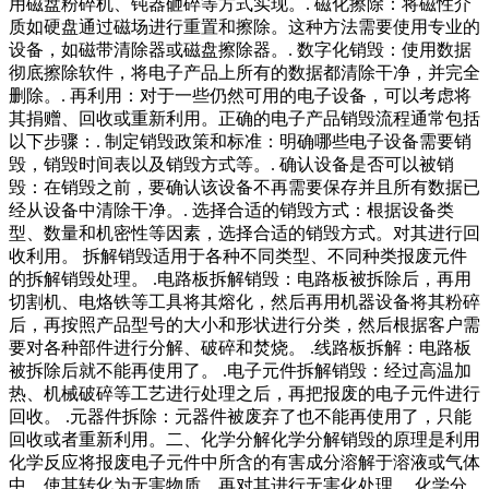
用磁盘粉碎机、钝器砸碎等方式实现。. 磁化擦除：将磁性介
质如硬盘通过磁场进行重置和擦除。这种方法需要使用专业的
设备，如磁带清除器或磁盘擦除器。. 数字化销毁：使用数据
彻底擦除软件，将电子产品上所有的数据都清除干净，并完全
删除。. 再利用：对于一些仍然可用的电子设备，可以考虑将
其捐赠、回收或重新利用。正确的电子产品销毁流程通常包括
以下步骤：. 制定销毁政策和标准：明确哪些电子设备需要销
毁，销毁时间表以及销毁方式等。. 确认设备是否可以被销
毁：在销毁之前，要确认该设备不再需要保存并且所有数据已
经从设备中清除干净。. 选择合适的销毁方式：根据设备类
型、数量和机密性等因素，选择合适的销毁方式。对其进行回
收利用。 拆解销毁适用于各种不同类型、不同种类报废元件
的拆解销毁处理。 .电路板拆解销毁：电路板被拆除后，再用
切割机、电烙铁等工具将其熔化，然后再用机器设备将其粉碎
后，再按照产品型号的大小和形状进行分类，然后根据客户需
要对各种部件进行分解、破碎和焚烧。 .线路板拆解：电路板
被拆除后就不能再使用了。 .电子元件拆解销毁：经过高温加
热、机械破碎等工艺进行处理之后，再把报废的电子元件进行
回收。 .元器件拆除：元器件被废弃了也不能再使用了，只能
回收或者重新利用。二、化学分解化学分解销毁的原理是利用
化学反应将报废电子元件中所含的有害成分溶解于溶液或气体
中，使其转化为无害物质，再对其进行无害化处理。 化学分