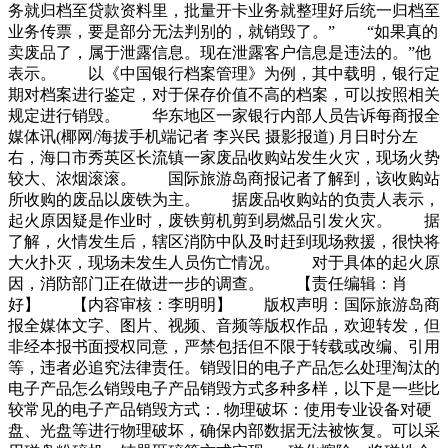
务就归档至贷款资料里，批量开卡业务就整理好后统一归档至
业务传票，要是部分无法判别的，就销毁了。” “如果真的
卖废品了，属于泄露信息。现在泄露客户信息是违法的。”他
表示。 以《中国银行档案管理》为例，其中载明，银行定
期对档案进行鉴定，对于保存价值不高的档案，可以按照相关
规定进行销毁。 华东地区一家银行内部人员告诉每商报全
媒体讯(椰网/海拔手机端记者 李兴民 摄影报道) 月日时分左
右，海口市秀英区长流镇一家废品收购站发生火灾，现场火势
较大、浓烟滚滚。 国际旅游岛商报记者了解到，该收购站
所收购的废品以废铁为主。 据废品收购站的负责人表示，
起火原因疑是作业时，废铁剪机剪到易燃品引发火灾。 据
了解，火情发生后，辖区消防中队及时赶到现场救援，很快将
大火扑灭，现场未发生人员伤亡情况。 对于具体的起火原
因，消防部门正在做进一步的调查。 【责任编辑：肖
好】 【内容审核：李明明】 版权声明：国际旅游岛商
报全媒体文字、图片、视频、音频等版权作品，欢迎转发，但
非经本报书面授权同意，严禁包括但不限于转载或改编、引用
等，违者必追究法律责任。销毁旧的电子产品怎么处理淘汰的
电子产品怎么销毁电子产品销毁方式多种多样，以下是一些比
较常见的电子产品销毁方式：. 物理破坏：使用专业设备对硬
盘、光盘等进行物理破坏，确保内部数据无法被恢复。可以采