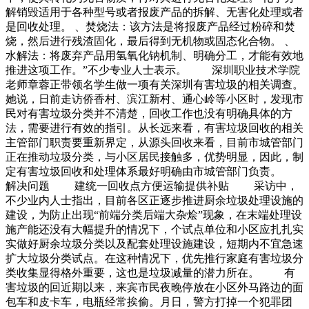
解销毁适用于各种型号或者报废产品的拆解、无害化处理或者
是回收处理。 、焚烧法：该方法是将报废产品经过粉碎和焚
烧，然后进行残渣固化，最后得到无机物或固态化合物。 、
水解法：将废弃产品用氢氧化钠机制、明确分工，才能有效地
推进这项工作。”不少专业人士表示。 深圳职业技术学院
老师章蓉正带领名学生做一项有关深圳有害垃圾的相关调查。
她说，日前走访侨香村、滨江新村、通心岭等小区时，发现市
民对有害垃圾分类并不清楚，回收工作也没有明确具体的方
法，需要进行有效的指引。从长远来看，有害垃圾回收的相关
主管部门职责要重新界定，从源头回收来看，目前市城管部门
正在推动垃圾分类，与小区居民接触多，优势明显，因此，制
定有害垃圾回收和处理体系最好明确由市城管部门负责。
解决问题 建统一回收点方便运输提供补贴 采访中，
不少业内人士指出，目前各区正逐步推进厨余垃圾处理设施的
建设，为防止出现“前端分类后端大杂烩”现象，在末端处理设
施产能还没有大幅提升的情况下，个试点单位和小区应扎扎实
实做好厨余垃圾分类以及配套处理设施建设，短期内不宜急速
扩大垃圾分类试点。在这种情况下，优先推行家庭有害垃圾分
类收集显得格外重要，这也是垃圾减量的潜力所在。 有
害垃圾的回近期以来，来宾市民夜晚停放在小区外马路边的面
包车和皮卡车，电瓶经常挨偷。月日，警方打掉一个犯罪团