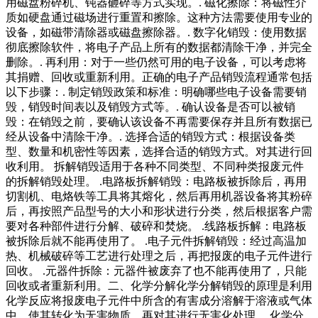
用磁盘粉碎机、钝器砸碎等方式实现。. 磁化擦除：将磁性介
质如硬盘通过磁场进行重置和擦除。这种方法需要使用专业的
设备，如磁带清除器或磁盘擦除器。. 数字化销毁：使用数据
彻底擦除软件，将电子产品上所有的数据都清除干净，并完全
删除。. 再利用：对于一些仍然可用的电子设备，可以考虑将
其捐赠、回收或重新利用。正确的电子产品销毁流程通常包括
以下步骤：. 制定销毁政策和标准：明确哪些电子设备需要销
毁，销毁时间表以及销毁方式等。. 确认设备是否可以被销
毁：在销毁之前，要确认该设备不再需要保存并且所有数据已
经从设备中清除干净。. 选择合适的销毁方式：根据设备类
型、数量和机密性等因素，选择合适的销毁方式。对其进行回
收利用。 拆解销毁适用于各种不同类型、不同种类报废元件
的拆解销毁处理。 .电路板拆解销毁：电路板被拆除后，再用
切割机、电烙铁等工具将其熔化，然后再用机器设备将其粉碎
后，再按照产品型号的大小和形状进行分类，然后根据客户需
要对各种部件进行分解、破碎和焚烧。 .线路板拆解：电路板
被拆除后就不能再使用了。 .电子元件拆解销毁：经过高温加
热、机械破碎等工艺进行处理之后，再把报废的电子元件进行
回收。 .元器件拆除：元器件被废弃了也不能再使用了，只能
回收或者重新利用。二、化学分解化学分解销毁的原理是利用
化学反应将报废电子元件中所含的有害成分溶解于溶液或气体
中，使其转化为无害物质，再对其进行无害化处理。 化学分