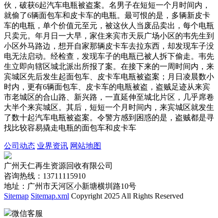
伙，破获6起汽车电瓶被盗案。名男子在短短一个月时间内，
就偷了6辆面包车和皮卡车的电瓶。最可恨的是，多辆新皮卡
车的电瓶，单个价值元至元，被这伙人当废品卖出，每个电瓶
只卖元。年月日一大早，家住来宾市天辰广场小区的韦先生到
小区外马路边，想开自家那辆皮卡车去拉东西，却发现车子没
电无法启动。经检查，发现车子的电瓶已被人拆下偷走。韦先
生立即向辖区城北派出所报了案。在接下来的一周时间内，来
宾城区先后发生起面包车、皮卡车电瓶被盗案；月日凌晨数小
时内，更有6辆面包车、皮卡车的电瓶被盗，盗贼足迹从来宾
市老城区的合山路、新兴路，一直延伸至城北片区，几乎席卷
大半个来宾城区。其后，短短一个月时间内，来宾城区就发生
了数十起汽车电瓶被盗案。令警方感到困惑的是，盗贼都是寻
找比较容易撬走电瓶的面包车和皮卡车
公司动态
业界资讯
网站地图
广州天仁再生资源回收有限公司
咨询热线：13711115910
地址：广州市天河区小新塘横圳路10号
Sitemap
Sitemap.xml
Copyright 2025 All Rights Reserved
微信客服