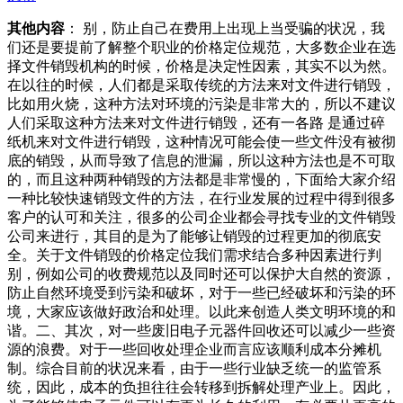
其他内容
： 别，防止自己在费用上出现上当受骗的状况，我
们还是要提前了解整个职业的价格定位规范，大多数企业在选
择文件销毁机构的时候，价格是决定性因素，其实不以为然。
在以往的时候，人们都是采取传统的方法来对文件进行销毁，
比如用火烧，这种方法对环境的污染是非常大的，所以不建议
人们采取这种方法来对文件进行销毁，还有一各路 是通过碎
纸机来对文件进行销毁，这种情况可能会使一些文件没有被彻
底的销毁，从而导致了信息的泄漏，所以这种方法也是不可取
的，而且这种两种销毁的方法都是非常慢的，下面给大家介绍
一种比较快速销毁文件的方法，在行业发展的过程中得到很多
客户的认可和关注，很多的公司企业都会寻找专业的文件销毁
公司来进行，其目的是为了能够让销毁的过程更加的彻底安
全。关于文件销毁的价格定位我们需求结合多种因素进行判
别，例如公司的收费规范以及同时还可以保护大自然的资源，
防止自然环境受到污染和破坏，对于一些已经破坏和污染的环
境，大家应该做好政治和处理。以此来创造人类文明环境的和
谐。二、其次，对一些废旧电子元器件回收还可以减少一些资
源的浪费。对于一些回收处理企业而言应该顺利成本分摊机
制。综合目前的状况来看，由于一些行业缺乏统一的监管系
统，因此，成本的负担往往会转移到拆解处理产业上。因此，