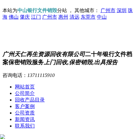
本站为
中山银行文件销毁
分站 ， 其他城市：
广州市
深圳
珠
海
佛山
肇庆
江门
广州市
惠州
清远
东莞市
中山
广州天仁再生资源回收有限公司
二十年银行文件档
案保密销毁服务
上门回收,保密销毁,出具报告
咨询电话：
13711115910
网站首页
公司简介
回收产品目录
客户案例
公司资质
新闻资讯
联系我们