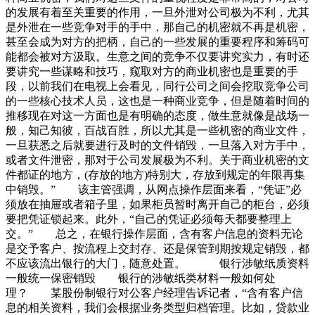
的发展有着至关重要的作用，一旦外泄对公司极为不利，尤其
是外泄在一些竞争对手的手中，那自己的机密就不再是机密，
甚至会成为对方的把柄，自己的一些发展的重要程序和筹码可
能都会被对方汲取。生意之间的竞争不仅要讲究实力，有时还
要讲究一些谋略和技巧，窥取对方的商业机密也是重要的手
段，以前我们在电视上会看见，同行公司之间会挖取竞争公司
的一些核心技术人员，这也是一种商业竞争，但是随着时间的
推移现在对这一方面也是有明确的态度，做生意就像是战场一
般，知己知彼，百战百胜，所以尤其是一些机密的商业文件，
一旦获悉之后就要进行及时的文件销毁，一旦落入对方手中，
或者文件泄密，那对于公司发展极为不利。关于商业机密的文
件都证的地方，(存放的地方)特别大，存放到规定的年限再集
中销毁。” 该主管强调，从网点操作层面来看，“凭证”必
须放在抽屉或者箱子里，如果柜员暂时离开自己的柜台，必须
要把凭证锁起来。此外，“自己的凭证必须每天都要整理上
交。” 总之，在银行操作层面，含有客户信息的资料无论
是交予客户、按流程上交封存、还是保管到期按规定销毁，都
不应该流出银行的大门，随意处置。 银行涉敏纸质资料
一般统一保密销毁 银行的涉敏纸类材料一般如何处
理？ 某股份制银行对公客户经理告诉记者，“含有客户信
息的相关资料，我们会根据业务类型归档管理。比如，贷款业