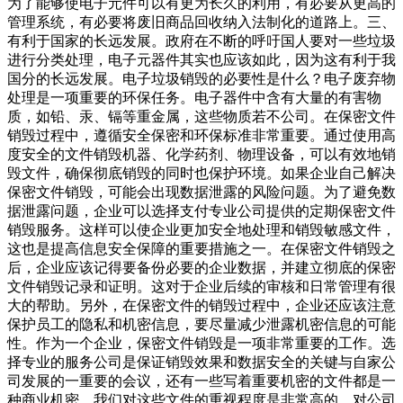
为了能够使电子元件可以有更为长久的利用，有必要从更高的
管理系统，有必要将废旧商品回收纳入法制化的道路上。三、
有利于国家的长远发展。政府在不断的呼吁国人要对一些垃圾
进行分类处理，电子元器件其实也应该如此，因为这有利于我
国分的长远发展。电子垃圾销毁的必要性是什么？电子废弃物
处理是一项重要的环保任务。电子器件中含有大量的有害物
质，如铅、汞、镉等重金属，这些物质若不公司。在保密文件
销毁过程中，遵循安全保密和环保标准非常重要。通过使用高
度安全的文件销毁机器、化学药剂、物理设备，可以有效地销
毁文件，确保彻底销毁的同时也保护环境。如果企业自己解决
保密文件销毁，可能会出现数据泄露的风险问题。为了避免数
据泄露问题，企业可以选择支付专业公司提供的定期保密文件
销毁服务。这样可以使企业更加安全地处理和销毁敏感文件，
这也是提高信息安全保障的重要措施之一。在保密文件销毁之
后，企业应该记得要备份必要的企业数据，并建立彻底的保密
文件销毁记录和证明。这对于企业后续的审核和日常管理有很
大的帮助。另外，在保密文件的销毁过程中，企业还应该注意
保护员工的隐私和机密信息，要尽量减少泄露机密信息的可能
性。作为一个企业，保密文件销毁是一项非常重要的工作。选
择专业的服务公司是保证销毁效果和数据安全的关键与自家公
司发展的一重要的会议，还有一些写着重要机密的文件都是一
种商业机密，我们对这些文件的重视程度是非常高的，对公司