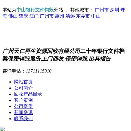
本站为
中山银行文件销毁
分站 ， 其他城市：
广州市
深圳
珠
海
佛山
肇庆
江门
广州市
惠州
清远
东莞市
中山
广州天仁再生资源回收有限公司
二十年银行文件档
案保密销毁服务
上门回收,保密销毁,出具报告
咨询电话：
13711115910
网站首页
公司简介
回收产品目录
客户案例
公司资质
新闻资讯
联系我们