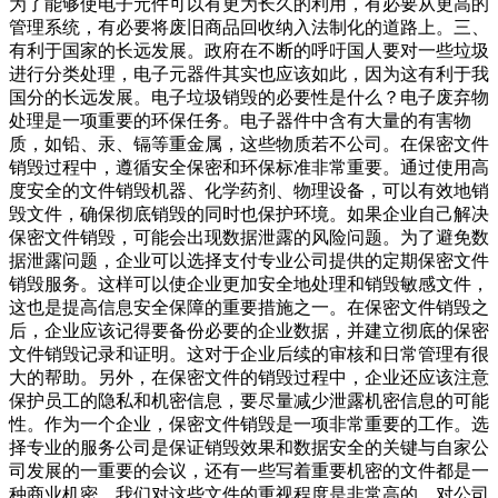
为了能够使电子元件可以有更为长久的利用，有必要从更高的
管理系统，有必要将废旧商品回收纳入法制化的道路上。三、
有利于国家的长远发展。政府在不断的呼吁国人要对一些垃圾
进行分类处理，电子元器件其实也应该如此，因为这有利于我
国分的长远发展。电子垃圾销毁的必要性是什么？电子废弃物
处理是一项重要的环保任务。电子器件中含有大量的有害物
质，如铅、汞、镉等重金属，这些物质若不公司。在保密文件
销毁过程中，遵循安全保密和环保标准非常重要。通过使用高
度安全的文件销毁机器、化学药剂、物理设备，可以有效地销
毁文件，确保彻底销毁的同时也保护环境。如果企业自己解决
保密文件销毁，可能会出现数据泄露的风险问题。为了避免数
据泄露问题，企业可以选择支付专业公司提供的定期保密文件
销毁服务。这样可以使企业更加安全地处理和销毁敏感文件，
这也是提高信息安全保障的重要措施之一。在保密文件销毁之
后，企业应该记得要备份必要的企业数据，并建立彻底的保密
文件销毁记录和证明。这对于企业后续的审核和日常管理有很
大的帮助。另外，在保密文件的销毁过程中，企业还应该注意
保护员工的隐私和机密信息，要尽量减少泄露机密信息的可能
性。作为一个企业，保密文件销毁是一项非常重要的工作。选
择专业的服务公司是保证销毁效果和数据安全的关键与自家公
司发展的一重要的会议，还有一些写着重要机密的文件都是一
种商业机密，我们对这些文件的重视程度是非常高的，对公司