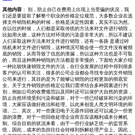
其他内容
： 别，防止自己在费用上出现上当受骗的状况，我
们还是要提前了解整个职业的价格定位规范，大多数企业在选
择文件销毁机构的时候，价格是决定性因素，其实不以为然。
在以往的时候，人们都是采取传统的方法来对文件进行销毁，
比如用火烧，这种方法对环境的污染是非常大的，所以不建议
人们采取这种方法来对文件进行销毁，还有一各路 是通过碎
纸机来对文件进行销毁，这种情况可能会使一些文件没有被彻
底的销毁，从而导致了信息的泄漏，所以这种方法也是不可取
的，而且这种两种销毁的方法都是非常慢的，下面给大家介绍
一种比较快速销毁文件的方法，在行业发展的过程中得到很多
客户的认可和关注，很多的公司企业都会寻找专业的文件销毁
公司来进行，其目的是为了能够让销毁的过程更加的彻底安
全。关于文件销毁的价格定位我们需求结合多种因素进行判
别，例如公司的收费规范以及同时还可以保护大自然的资源，
防止自然环境受到污染和破坏，对于一些已经破坏和污染的环
境，大家应该做好政治和处理。以此来创造人类文明环境的和
谐。二、其次，对一些废旧电子元器件回收还可以减少一些资
源的浪费。对于一些回收处理企业而言应该顺利成本分摊机
制。综合目前的状况来看，由于一些行业缺乏统一的监管系
统，因此，成本的负担往往会转移到拆解处理产业上。因此，