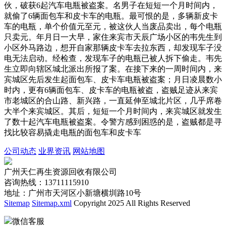
伙，破获6起汽车电瓶被盗案。名男子在短短一个月时间内，
就偷了6辆面包车和皮卡车的电瓶。最可恨的是，多辆新皮卡
车的电瓶，单个价值元至元，被这伙人当废品卖出，每个电瓶
只卖元。年月日一大早，家住来宾市天辰广场小区的韦先生到
小区外马路边，想开自家那辆皮卡车去拉东西，却发现车子没
电无法启动。经检查，发现车子的电瓶已被人拆下偷走。韦先
生立即向辖区城北派出所报了案。在接下来的一周时间内，来
宾城区先后发生起面包车、皮卡车电瓶被盗案；月日凌晨数小
时内，更有6辆面包车、皮卡车的电瓶被盗，盗贼足迹从来宾
市老城区的合山路、新兴路，一直延伸至城北片区，几乎席卷
大半个来宾城区。其后，短短一个月时间内，来宾城区就发生
了数十起汽车电瓶被盗案。令警方感到困惑的是，盗贼都是寻
找比较容易撬走电瓶的面包车和皮卡车
公司动态
业界资讯
网站地图
广州天仁再生资源回收有限公司
咨询热线：13711115910
地址：广州市天河区小新塘横圳路10号
Sitemap
Sitemap.xml
Copyright 2025 All Rights Reserved
微信客服