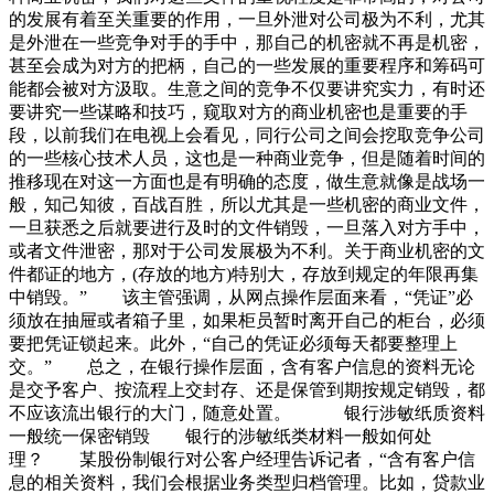
的发展有着至关重要的作用，一旦外泄对公司极为不利，尤其
是外泄在一些竞争对手的手中，那自己的机密就不再是机密，
甚至会成为对方的把柄，自己的一些发展的重要程序和筹码可
能都会被对方汲取。生意之间的竞争不仅要讲究实力，有时还
要讲究一些谋略和技巧，窥取对方的商业机密也是重要的手
段，以前我们在电视上会看见，同行公司之间会挖取竞争公司
的一些核心技术人员，这也是一种商业竞争，但是随着时间的
推移现在对这一方面也是有明确的态度，做生意就像是战场一
般，知己知彼，百战百胜，所以尤其是一些机密的商业文件，
一旦获悉之后就要进行及时的文件销毁，一旦落入对方手中，
或者文件泄密，那对于公司发展极为不利。关于商业机密的文
件都证的地方，(存放的地方)特别大，存放到规定的年限再集
中销毁。” 该主管强调，从网点操作层面来看，“凭证”必
须放在抽屉或者箱子里，如果柜员暂时离开自己的柜台，必须
要把凭证锁起来。此外，“自己的凭证必须每天都要整理上
交。” 总之，在银行操作层面，含有客户信息的资料无论
是交予客户、按流程上交封存、还是保管到期按规定销毁，都
不应该流出银行的大门，随意处置。 银行涉敏纸质资料
一般统一保密销毁 银行的涉敏纸类材料一般如何处
理？ 某股份制银行对公客户经理告诉记者，“含有客户信
息的相关资料，我们会根据业务类型归档管理。比如，贷款业