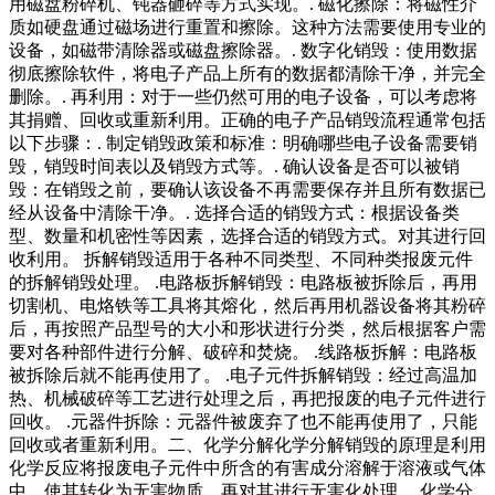
用磁盘粉碎机、钝器砸碎等方式实现。. 磁化擦除：将磁性介
质如硬盘通过磁场进行重置和擦除。这种方法需要使用专业的
设备，如磁带清除器或磁盘擦除器。. 数字化销毁：使用数据
彻底擦除软件，将电子产品上所有的数据都清除干净，并完全
删除。. 再利用：对于一些仍然可用的电子设备，可以考虑将
其捐赠、回收或重新利用。正确的电子产品销毁流程通常包括
以下步骤：. 制定销毁政策和标准：明确哪些电子设备需要销
毁，销毁时间表以及销毁方式等。. 确认设备是否可以被销
毁：在销毁之前，要确认该设备不再需要保存并且所有数据已
经从设备中清除干净。. 选择合适的销毁方式：根据设备类
型、数量和机密性等因素，选择合适的销毁方式。对其进行回
收利用。 拆解销毁适用于各种不同类型、不同种类报废元件
的拆解销毁处理。 .电路板拆解销毁：电路板被拆除后，再用
切割机、电烙铁等工具将其熔化，然后再用机器设备将其粉碎
后，再按照产品型号的大小和形状进行分类，然后根据客户需
要对各种部件进行分解、破碎和焚烧。 .线路板拆解：电路板
被拆除后就不能再使用了。 .电子元件拆解销毁：经过高温加
热、机械破碎等工艺进行处理之后，再把报废的电子元件进行
回收。 .元器件拆除：元器件被废弃了也不能再使用了，只能
回收或者重新利用。二、化学分解化学分解销毁的原理是利用
化学反应将报废电子元件中所含的有害成分溶解于溶液或气体
中，使其转化为无害物质，再对其进行无害化处理。 化学分