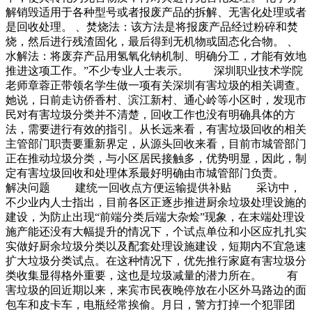
解销毁适用于各种型号或者报废产品的拆解、无害化处理或者
是回收处理。 、焚烧法：该方法是将报废产品经过粉碎和焚
烧，然后进行残渣固化，最后得到无机物或固态化合物。 、
水解法：将废弃产品用氢氧化钠机制、明确分工，才能有效地
推进这项工作。”不少专业人士表示。 深圳职业技术学院
老师章蓉正带领名学生做一项有关深圳有害垃圾的相关调查。
她说，日前走访侨香村、滨江新村、通心岭等小区时，发现市
民对有害垃圾分类并不清楚，回收工作也没有明确具体的方
法，需要进行有效的指引。从长远来看，有害垃圾回收的相关
主管部门职责要重新界定，从源头回收来看，目前市城管部门
正在推动垃圾分类，与小区居民接触多，优势明显，因此，制
定有害垃圾回收和处理体系最好明确由市城管部门负责。
解决问题 建统一回收点方便运输提供补贴 采访中，
不少业内人士指出，目前各区正逐步推进厨余垃圾处理设施的
建设，为防止出现“前端分类后端大杂烩”现象，在末端处理设
施产能还没有大幅提升的情况下，个试点单位和小区应扎扎实
实做好厨余垃圾分类以及配套处理设施建设，短期内不宜急速
扩大垃圾分类试点。在这种情况下，优先推行家庭有害垃圾分
类收集显得格外重要，这也是垃圾减量的潜力所在。 有
害垃圾的回近期以来，来宾市民夜晚停放在小区外马路边的面
包车和皮卡车，电瓶经常挨偷。月日，警方打掉一个犯罪团