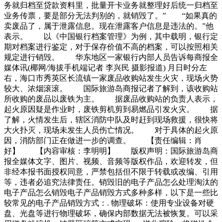
务就归档至贷款资料里，批量开卡业务就整理好后统一归档至
业务传票，要是部分无法判别的，就销毁了。” “如果真的
卖废品了，属于泄露信息。现在泄露客户信息是违法的。”他
表示。 以《中国银行档案管理》为例，其中载明，银行定
期对档案进行鉴定，对于保存价值不高的档案，可以按照相关
规定进行销毁。 华东地区一家银行内部人员告诉每商报全
媒体讯(椰网/海拔手机端记者 李兴民 摄影报道) 月日时分左
右，海口市秀英区长流镇一家废品收购站发生火灾，现场火势
较大、浓烟滚滚。 国际旅游岛商报记者了解到，该收购站
所收购的废品以废铁为主。 据废品收购站的负责人表示，
起火原因疑是作业时，废铁剪机剪到易燃品引发火灾。 据
了解，火情发生后，辖区消防中队及时赶到现场救援，很快将
大火扑灭，现场未发生人员伤亡情况。 对于具体的起火原
因，消防部门正在做进一步的调查。 【责任编辑：肖
好】 【内容审核：李明明】 版权声明：国际旅游岛商
报全媒体文字、图片、视频、音频等版权作品，欢迎转发，但
非经本报书面授权同意，严禁包括但不限于转载或改编、引用
等，违者必追究法律责任。销毁旧的电子产品怎么处理淘汰的
电子产品怎么销毁电子产品销毁方式多种多样，以下是一些比
较常见的电子产品销毁方式：. 物理破坏：使用专业设备对硬
盘、光盘等进行物理破坏，确保内部数据无法被恢复。可以采